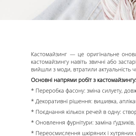
Кастомайзинг — це оригінальне оновле
кастомайзингу навіть звичні або заста
вийшли з моди, втратили актуальність чи
Основні напрями робіт з кастомайзингу
* Переробка фасону: зміна силуету, дов
* Декоративні рішення: вишивка, аплікац
* Поєднання кількох речей в одну: ств
* Оновлення фурнітури: заміна ґудзиків,
* Переосмислення шкіряних і хутряних 