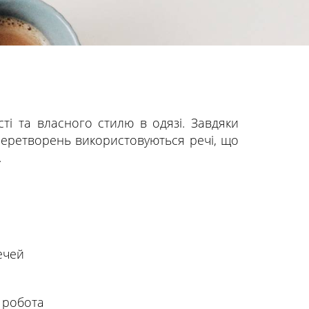
ті та власного стилю в одязі. Завдяки
 перетворень використовуються речі, що
.
ечей
 робота