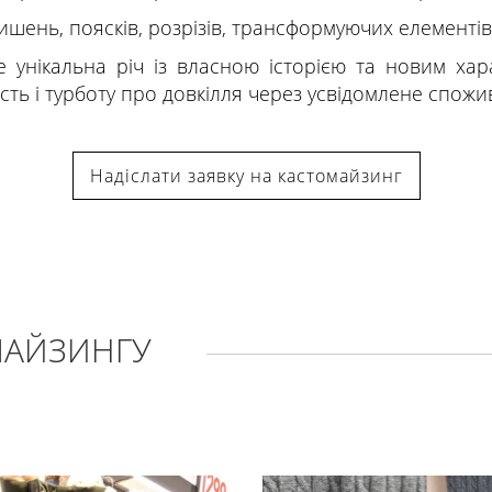
ишень, поясків, розрізів, трансформуючих елементів
е унікальна річ із власною історією та новим х
ість і турботу про довкілля через усвідомлене спожи
Надіслати заявку на кастомайзинг
МАЙЗИНГУ