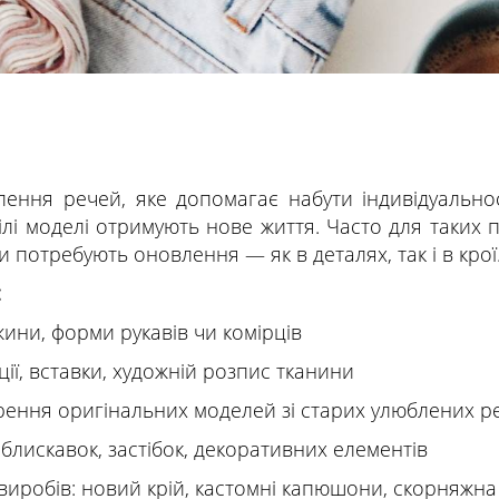
ння речей, яке допомагає набути індивідуальнос
рілі моделі отримують нове життя. Часто для таких
 потребують оновлення — як в деталях, так і в крої
:
жини, форми рукавів чи комірців
ії, вставки, художній розпис тканини
орення оригінальних моделей зі старих улюблених р
 блискавок, застібок, декоративних елементів
виробів: новий крій, кастомні капюшони, скорняжна